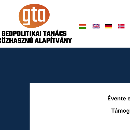
Évente 
Támoga