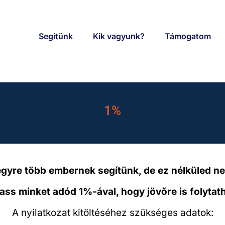
Segítünk
Kik vagyunk?
Támogatom
1%
egyre több embernek segítünk, de ez nélküled n
ss minket adód 1%-ával, hogy jövőre is folytat
A nyilatkozat kitöltéséhez szükséges adatok: