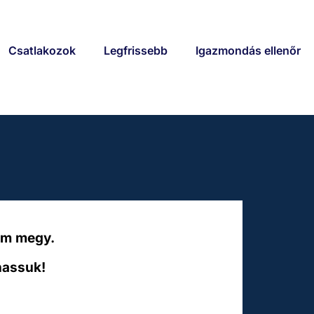
Csatlakozok
Legfrissebb
Igazmondás ellenőr
em megy.
hassuk!