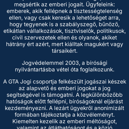
megsértik az emberi jogait. Ügyfeleink:
emberek, akik fellépnek a tisztességtelenség
ellen, vagy csak keresik a lehetőséget arra,
hogy tegyenek is a szabályszegő, bűnöző,
etikátlan vállalkozások, tisztviselők, politikusok,
civil szervezetek ellen és olyanok, akiket
hátrány ért azért, mert kiálltak magukért vagy
társaikért.
Jogvédelemmel 2003, a bírósági
nyilvántartásba vétel óta foglalkozunk.
A GTA Jogi csoportja felkészült jogászai készek
az alapvető és emberi jogokat a jog
segítségével is támogatni. A legkülönbözőbb
hatóságok előtt fellépni, bíróságoknál eljárást
kezdeményezni. A lezárt ügyekről anonimizált
formában tájékoztatja a közvéleményt.
Kiemelten kezelik az emberi méltóságot,
valamint az átláthatóságot és a közjó