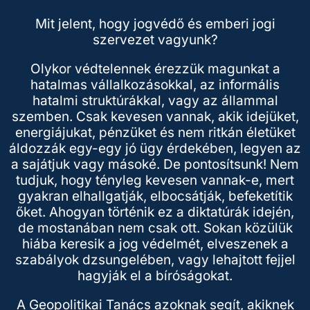
Mit jelent, hogy jogvédő és emberi jogi
szervezet vagyunk?
Olykor védtelennek érezzük magunkat a
hatalmas vállalkozásokkal, az informális
hatalmi struktúrákkal, vagy az állammal
szemben. Csak kevesen vannak, akik idejüket,
energiájukat, pénzüket és nem ritkán életüket
áldozzák egy-egy jó ügy érdekében, legyen az
a sajátjuk vagy másoké. De pontosítsunk! Nem
tudjuk, hogy tényleg kevesen vannak-e, mert
gyakran elhallgatják, elbocsátják, befeketítik
őket. Ahogyan történik ez a diktatúrák idején,
de mostanában nem csak ott. Sokan közülük
hiába keresik a jog védelmét, elveszenek a
szabályok dzsungelében, vagy lehajtott fejjel
hagyják el a bíróságokat.
A Geopolitikai Tanács azoknak segít, akiknek