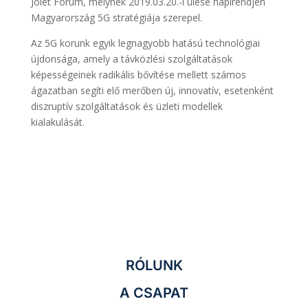
Jólét Fórum, melynek 2019.03.20.-i ülése napirendjén
Magyarország 5G stratégiája szerepel.
Az 5G korunk egyik legnagyobb hatású technológiai
újdonsága, amely a távközlési szolgáltatások
képességeinek radikális bővítése mellett számos
ágazatban segíti elő merőben új, innovatív, esetenként
diszruptív szolgáltatások és üzleti modellek
kialakulását.
RÓLUNK
A CSAPAT