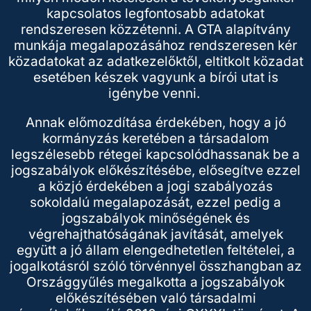
kapcsolatos legfontosabb adatokat
rendszeresen közzétenni. A GTA alapítvány
munkája megalapozásához rendszeresen kér
közadatokat az adatkezelőktől, eltitkolt közadat
esetében készek vagyunk a bírói utat is
igénybe venni.
Annak előmozdítása érdekében, hogy a jó
kormányzás keretében a társadalom
legszélesebb rétegei kapcsolódhassanak be a
jogszabályok előkészítésébe, elősegítve ezzel
a közjó érdekében a jogi szabályozás
sokoldalú megalapozását, ezzel pedig a
jogszabályok minőségének és
végrehajthatóságának javítását, amelyek
együtt a jó állam elengedhetetlen feltételei, a
jogalkotásról szóló törvénnyel összhangban az
Országgyűlés megalkotta a jogszabályok
előkészítésében való társadalmi