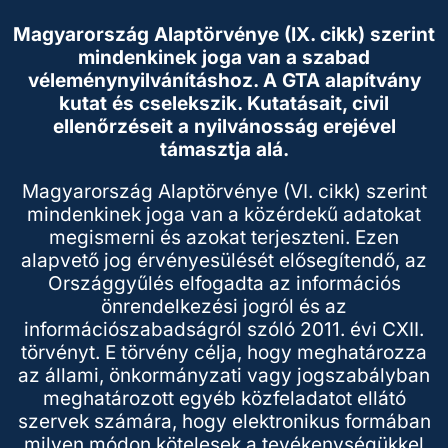
Magyarország Alaptörvénye (IX. cikk) szerint
mindenkinek joga van a szabad
véleménynyilvánításhoz. A GTA alapítvány
kutat és cselekszik. Kutatásait, civil
ellenőrzéseit a nyilvánosság erejével
támasztja alá.
Magyarország Alaptörvénye (VI. cikk) szerint
mindenkinek joga van a közérdekű adatokat
megismerni és azokat terjeszteni. Ezen
alapvető jog érvényesülését elősegítendő, az
Országgyűlés elfogadta az információs
önrendelkezési jogról és az
információszabadságról szóló 2011. évi CXII.
törvényt. E törvény célja, hogy meghatározza
az állami, önkormányzati vagy jogszabályban
meghatározott egyéb közfeladatot ellátó
szervek számára, hogy elektronikus formában
milyen módon kötelesek a tevékenységükkel